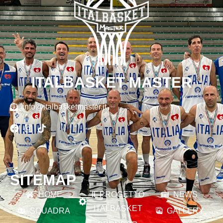
ITALBASKET MASTER
info@italbasketmaster.it
SITEMAP
HOME
IL PROGETTO
NEWS
ITALBASKET
SQUADRA
GALLERY